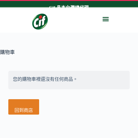
跳
Cif 晶杰台灣總代理
至
多功能清潔乳
亮澤清潔劑
專家系列
短影片
主
要
內
容
購物車
您的購物車裡還沒有任何商品。
回到商店