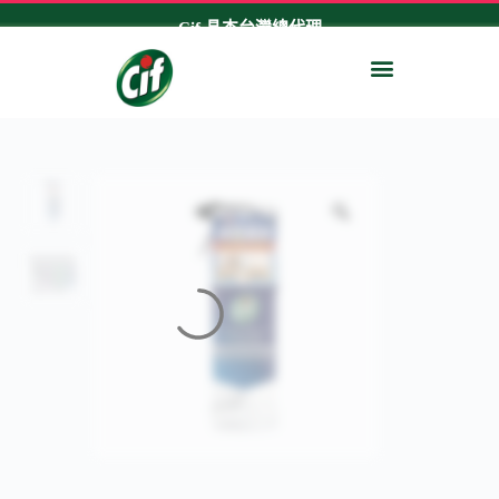
跳
Cif 晶杰台灣總代理
至
多功能清潔乳
亮澤清潔劑
專家系列
短影片
主
要
內
容